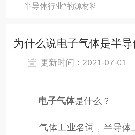
半导体行业*的源材料
为什么说电子气体是半导
更新时间：2021-07-0
电子气体
是什么？
气体工业名词，半导体