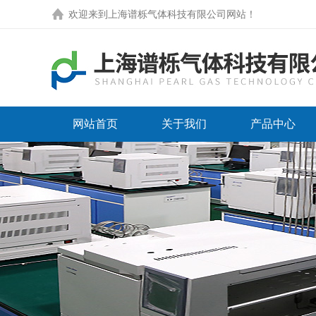
欢迎来到
上海谱栎气体科技有限公司网站
！
网站首页
关于我们
产品中心