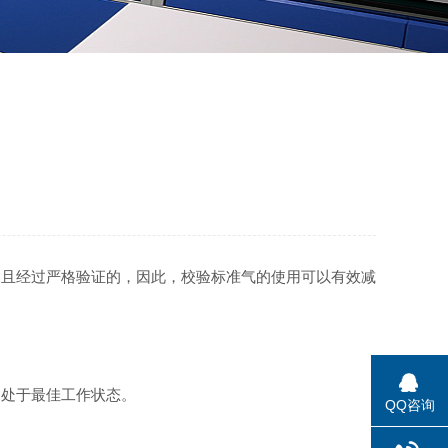
且经过严格验证的，因此，校验标准气的使用可以有效减
中处于最佳工作状态。
QQ咨询