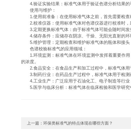
4.验证实验结果：标准气体用于验证色谱分析结果的
使用与维护：
1.使用前准备：在使用标准气体之前，首先需要检查
2.校准仪器：使用标准气体对色谱仪器进行校准时，
3.定期更换标准气体：由于标准气体可能会随时间发
4.储存条件：应储存在阴凉、干燥、无阳光直射的环
5.维护管理：定期检查和维护标准气体的瓶体和接头
色谱校验标准气的应用领域：
1.环境监测：标准气体在环境监测中发挥着重要作用
的浓度。
2.食品安全：在食品生产和加工过程中，标准气体用
3.制药行业：在药品生产过程中，标准气体用于检测
4.工业生产：广泛应用于石油化工、电子制造等行业
5.医学与临床分析：标准气体在临床检验和医学研究
上一篇：
环保类标准气的特点体现在哪些方面？