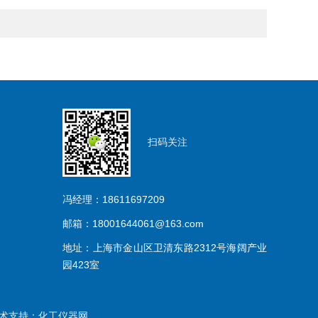
扫码关注
冯经理：18611697209
邮箱：18001644061@163.com
地址：上海市金山区卫清东路2312号海阔产业
园423室
术支持：
化工仪器网