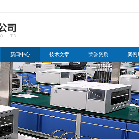
新闻中心
技术文章
荣誉资质
案例