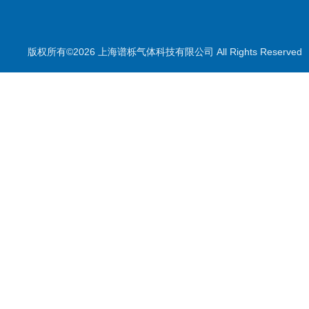
呼吸空气
耗材配件
版权所有©2026 上海谱栎气体科技有限公司 All Rights Reserv
傅利叶变换红外光谱分析仪
天平