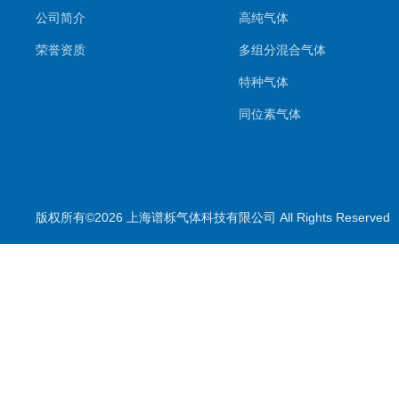
公司简介
高纯气体
荣誉资质
多组分混合气体
特种气体
同位素气体
标准气体
呼吸空气
耗材配件
版权所有©2026 上海谱栎气体科技有限公司 All Rights Reserv
傅利叶变换红外光谱分析仪
天平