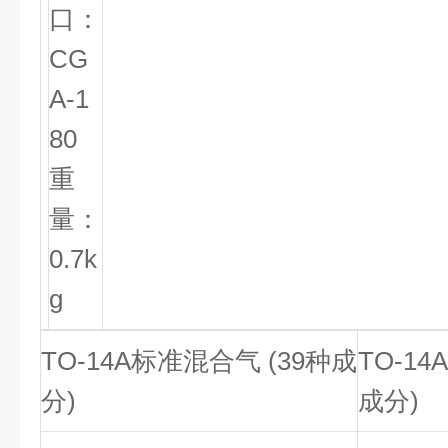
口：
CG
A-1
80
重
量：
0.7k
g
TO-14A标准混合气 (39种成
TO-14
分)
成分)